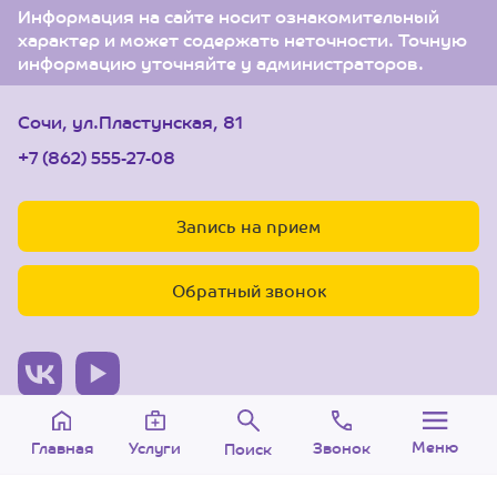
Информация на сайте носит ознакомительный
характер и может содержать неточности. Точную
информацию уточняйте у администраторов.
Сочи, ул.Пластунская, 81
+7 (862) 555-27-08
Запись на прием
Обратный звонок
© 2005-2026 Центр доктора Бубновского в Сочи.
Меню
Звонок
Услуги
Главная
Поиск
ООО «Ариана», лицензия Л041-01126-
23/00315737 от 14.08.2017 г.