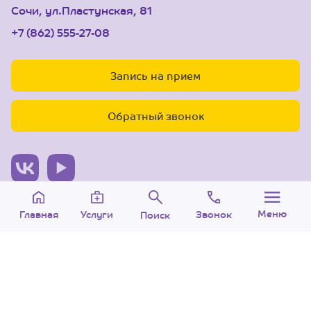
Сочи, ул.Пластунская, 81
+7 (862) 555-27-08
Запись на прием
Обратный звонок
© 2005-2026 Центр доктора Бубновского в Сочи.
Меню
Звонок
Услуги
Главная
Поиск
ООО «Ариана», лицензия Л041-01126-
23/00315737 от 14.08.2017 г.
Политика конфиденциальности