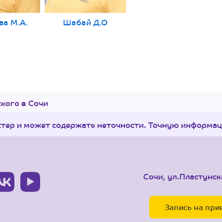
ва М.А.
Шабай Д.О
кого в Сочи
ктер и может содержать неточности. Точную информа
Сочи, ул.Пластунск
Запись на при