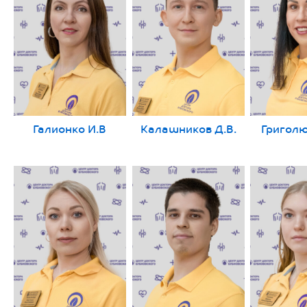
Галионко И.В
Калашников Д.В.
Григолю