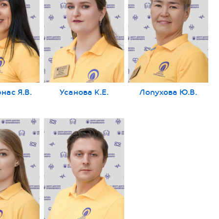
нас Я.В.
Усанова К.Е.
Лопухова Ю.В.