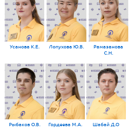
Усанова К.Е.
Лопухова Ю.В.
Рамазанова
С.Н.
Рыбаков О.В.
Гордеева М.А.
Шабай Д.О