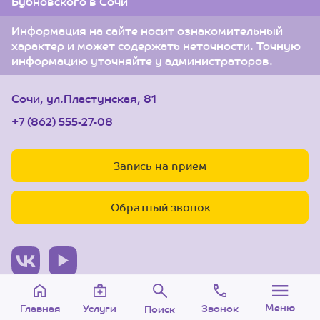
Бубновского в Сочи
Информация на сайте носит ознакомительный
характер и может содержать неточности. Точную
информацию уточняйте у администраторов.
Сочи, ул.Пластунская, 81
+7 (862) 555-27-08
Запись на прием
Обратный звонок
© 2005-2026 Центр доктора Бубновского в Сочи.
Меню
Звонок
Услуги
Главная
Поиск
ООО «Ариана», лицензия Л041-01126-