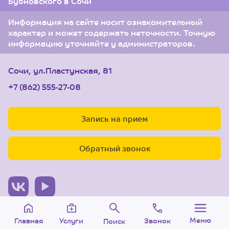
Бубновского в Сочи
Информация на сайте носит ознакомительный
характер и может содержать неточности. Точную
информацию уточняйте у администраторов.
Сочи, ул.Пластунская, 81
+7 (862) 555-27-08
Запись на прием
Обратный звонок
© 2005-2026 Центр доктора Бубновского в Сочи.
Меню
Звонок
Услуги
Главная
Поиск
ООО «Ариана», лицензия Л041-01126-