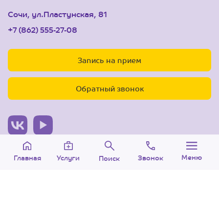
Сочи, ул.Пластунская, 81
+7 (862) 555-27-08
Запись на прием
Обратный звонок
© 2005-2026 Центр доктора Бубновского в Сочи.
Меню
Звонок
Услуги
Главная
Поиск
ООО «Ариана», лицензия Л041-01126-
23/00315737 от 14.08.2017 г.
Политика конфиденциальности