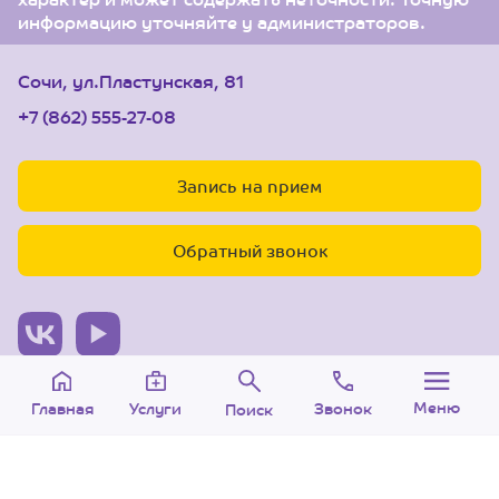
информацию уточняйте у администраторов.
Сочи, ул.Пластунская, 81
+7 (862) 555-27-08
Запись на прием
Обратный звонок
© 2005-2026 Центр доктора Бубновского в Сочи.
Меню
Звонок
Услуги
Главная
Поиск
ООО «Ариана», лицензия Л041-01126-
23/00315737 от 14.08.2017 г.
Политика конфиденциальности